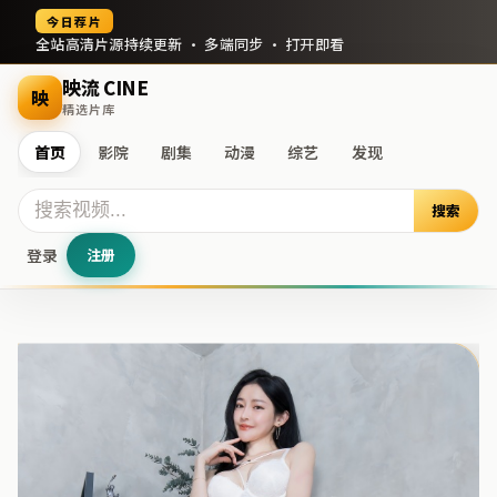
今日荐片
全站高清片源持续更新 · 多端同步 · 打开即看
映流 CINE
映
精选片库
首页
影院
剧集
动漫
综艺
发现
搜索
登录
注册