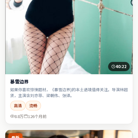
40:22
暴雪边界
如果你喜欢惊悚题材，《暴雪边界}的本土语境值得关注。导演林超
贤，主演含刘亦菲、梁朝伟、张译。
高清
流畅
8.8万
126个月前
最新