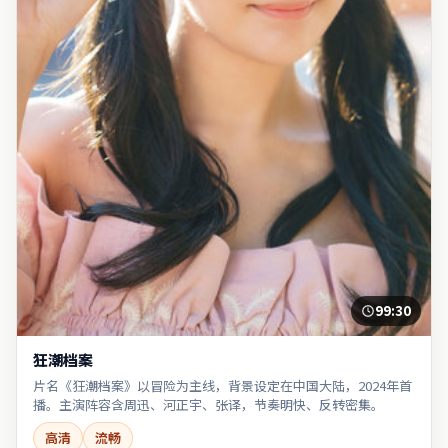
99:30
狂潮档案
片名《狂潮档案》以冒险为主线，背景设定在中国大陆，2024年首
播。主演阵容含周迅、河正宇、张译，节奏明快、反转密集。
高清
流畅