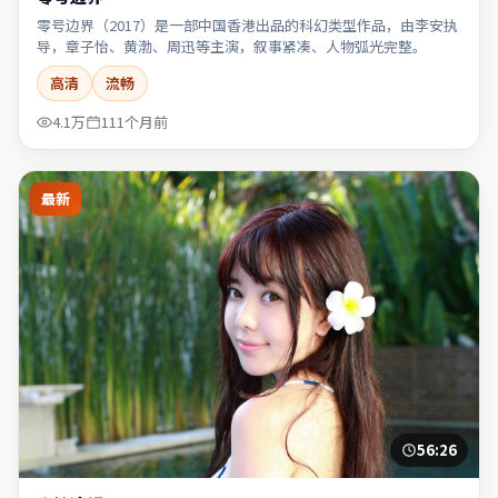
零号边界（2017）是一部中国香港出品的科幻类型作品，由李安执
导，章子怡、黄渤、周迅等主演，叙事紧凑、人物弧光完整。
高清
流畅
4.1万
111个月前
最新
56:26