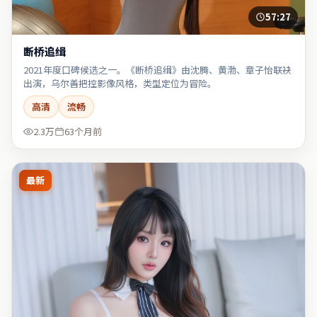
57:27
断桥追缉
2021年度口碑候选之一。《断桥追缉》由沈腾、黄渤、章子怡联袂
出演，乌尔善把控影像风格，类型定位为冒险。
高清
流畅
2.3万
63个月前
最新