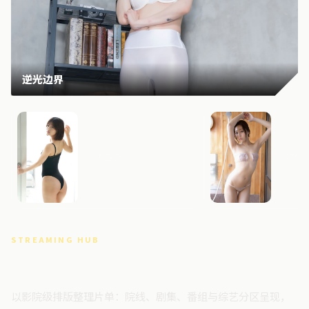
逆光边界
狂潮追缉
失控档
STREAMING HUB
高清视频门户
以影院级排版整理片单：院线、剧集、番组与综艺分区呈现，