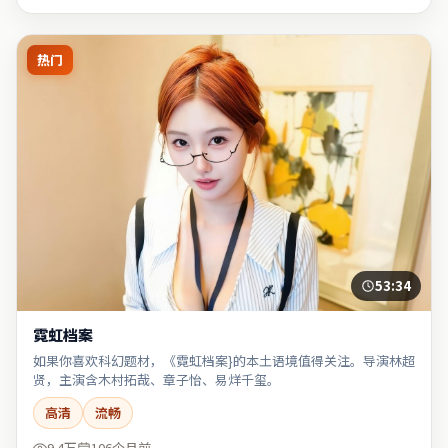
热门
53:34
霓虹档案
如果你喜欢科幻题材，《霓虹档案}的本土语境值得关注。导演林超
贤，主演含木村拓哉、章子怡、易烊千玺。
高清
流畅
9.4万
106个月前