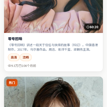
60:20
零号回响
《零号回响》讲述一段关于信任与抉择的故事（科幻）。中国香港
制作，2017年，乌尔善作品，周迅、易烊千玺、梁朝伟主演。
高清
流畅
9.3万
106个月前
热门