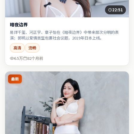
22:51
暗夜边界
易烊千玺、河正宇、章子怡在《暗夜边界》中带来层次分明的表
演；郭帆以爱情类型包裹社会议题，2019年日本上线。
高清
流畅
6.5万
82个月前
最新