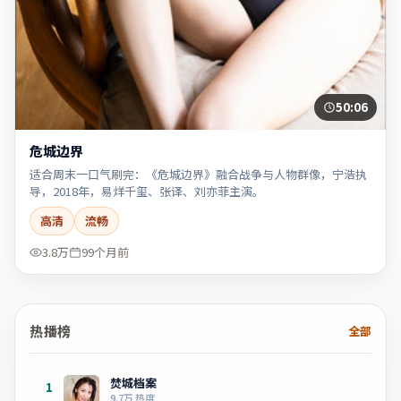
50:06
危城边界
适合周末一口气刷完：《危城边界》融合战争与人物群像，宁浩执
导，2018年，易烊千玺、张译、刘亦菲主演。
高清
流畅
3.8万
99个月前
热播榜
全部
焚城档案
1
9.7万
热度