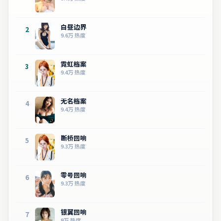
白昼边界
2
9.6万
热度
霓虹档案
3
9.4万
热度
无名档案
4
9.4万
热度
断桥回响
5
9.3万
热度
零号回响
6
9.3万
热度
银翼回响
7
9万
热度