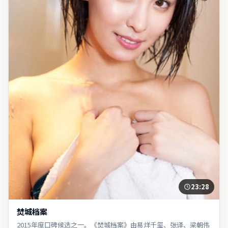
23:28
焚城档案
2015年度口碑候选之一。《焚城档案》由易烊千玺、张译、梁朝伟