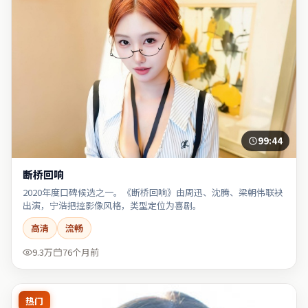
99:44
断桥回响
2020年度口碑候选之一。《断桥回响》由周迅、沈腾、梁朝伟联袂
出演，宁浩把控影像风格，类型定位为喜剧。
高清
流畅
9.3万
76个月前
热门