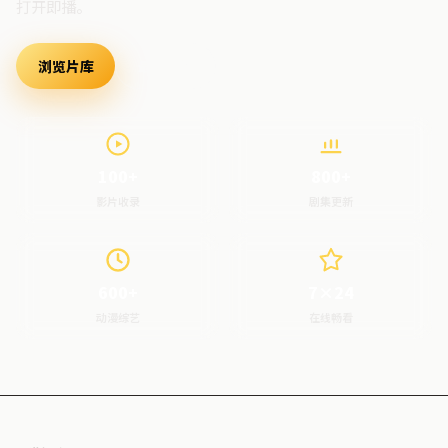
打开即播。
浏览片库
最新上架
100+
800+
影片收录
剧集更新
600+
7×24
动漫综艺
在线畅看