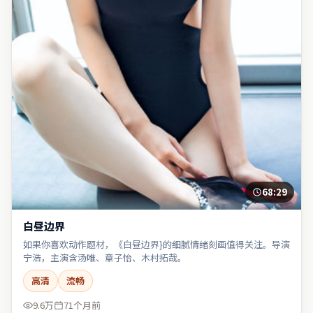
68:29
白昼边界
如果你喜欢动作题材，《白昼边界}的细腻情绪刻画值得关注。导演
宁浩，主演含汤唯、章子怡、木村拓哉。
高清
流畅
9.6万
71个月前