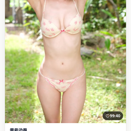
99:40
零号边界