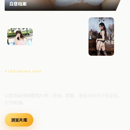
白昼档案
暴雪追缉
暴雪回
STREAMING HUB
高清视频门户
以影院级排版整理片单：院线、剧集、番组与综艺分区呈现，
打开即播。
浏览片库
最新上架