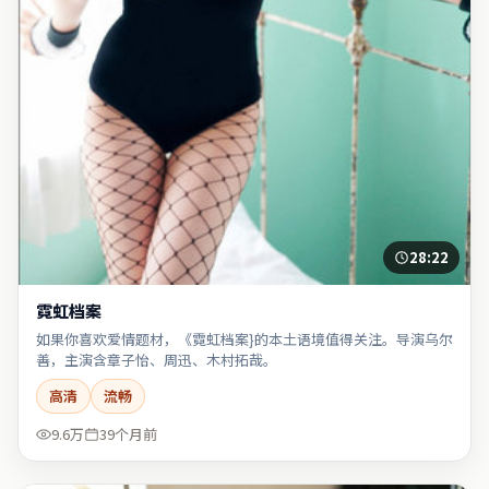
28:22
霓虹档案
如果你喜欢爱情题材，《霓虹档案}的本土语境值得关注。导演乌尔
善，主演含章子怡、周迅、木村拓哉。
高清
流畅
9.6万
39个月前