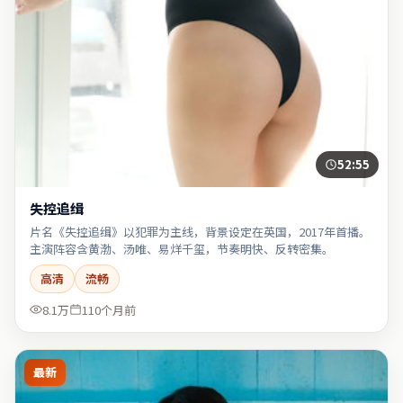
52:55
失控追缉
片名《失控追缉》以犯罪为主线，背景设定在英国，2017年首播。
主演阵容含黄渤、汤唯、易烊千玺，节奏明快、反转密集。
高清
流畅
8.1万
110个月前
最新