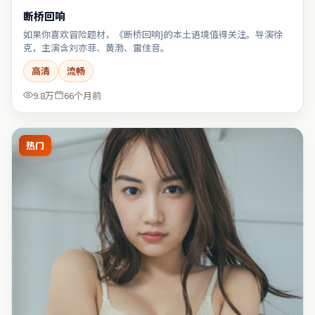
断桥回响
如果你喜欢冒险题材，《断桥回响}的本土语境值得关注。导演徐
克，主演含刘亦菲、黄渤、雷佳音。
高清
流畅
9.8万
66个月前
热门