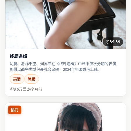
59:59
终局追缉
沈腾、易烊千玺、刘亦菲在《终局追缉》中带来层次分明的表演；
郭帆以战争类型包裹社会议题，2024年中国香港上线。
高清
流畅
9.6万
24个月前
热门