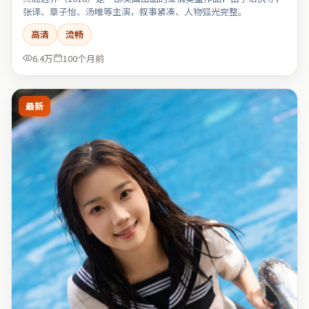
张译、章子怡、汤唯等主演，叙事紧凑、人物弧光完整。
高清
流畅
6.4万
100个月前
最新