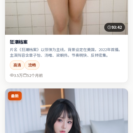
93:42
狂潮档案
片名《狂潮档案》以惊悚为主线，背景设定在美国，2022年首播。
主演阵容含章子怡、汤唯、梁朝伟，节奏明快、反转密集。
高清
流畅
3.5万
52个月前
最新