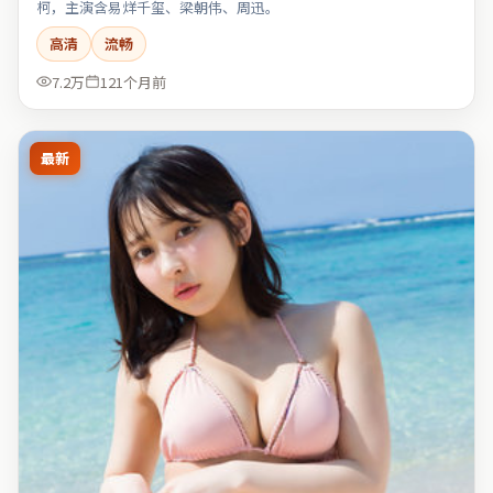
柯，主演含易烊千玺、梁朝伟、周迅。
高清
流畅
7.2万
121个月前
最新