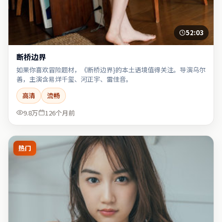
52:03
断桥边界
如果你喜欢冒险题材，《断桥边界}的本土语境值得关注。导演乌尔
善，主演含易烊千玺、河正宇、雷佳音。
高清
流畅
9.8万
126个月前
热门