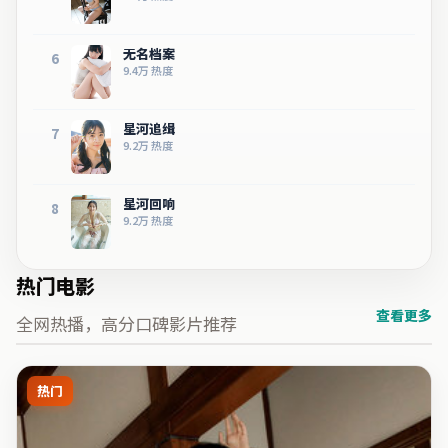
无名档案
6
9.4万
热度
星河追缉
7
9.2万
热度
星河回响
8
9.2万
热度
热门电影
查看更多
全网热播，高分口碑影片推荐
热门