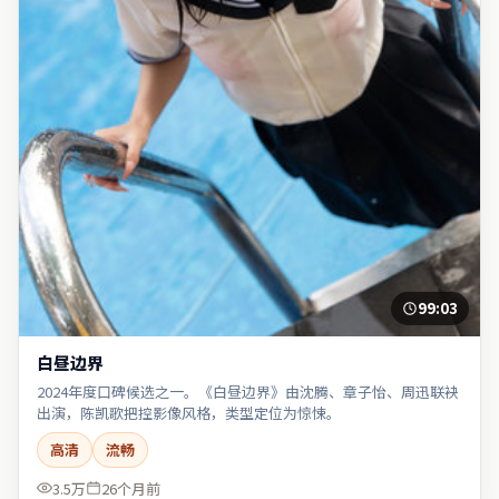
99:03
白昼边界
2024年度口碑候选之一。《白昼边界》由沈腾、章子怡、周迅联袂
出演，陈凯歌把控影像风格，类型定位为惊悚。
高清
流畅
3.5万
26个月前