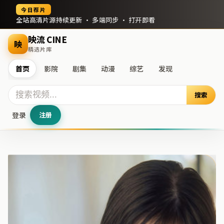
今日荐片
全站高清片源持续更新 · 多端同步 · 打开即看
映流 CINE
映
精选片库
首页
影院
剧集
动漫
综艺
发现
搜索
登录
注册