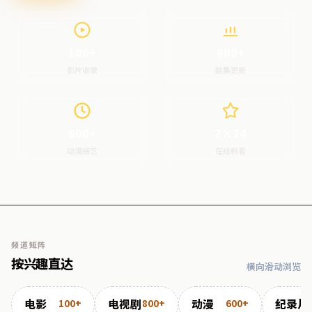
100+
800+
影片收录
剧集更新
600+
7×24
动漫综艺
在线畅看
频道矩阵
按兴趣直达
横向滑动浏览
电影
电视剧
动漫
纪录片
100+
800+
600+