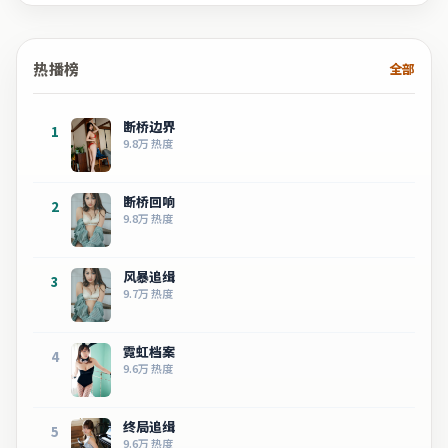
热播榜
全部
断桥边界
1
9.8万
热度
断桥回响
2
9.8万
热度
风暴追缉
3
9.7万
热度
霓虹档案
4
9.6万
热度
终局追缉
5
9.6万
热度