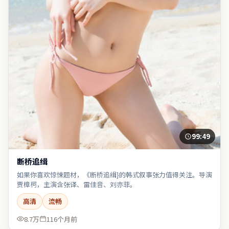
99:49
断桥追缉
如果你喜欢惊悚题材，《断桥追缉}的韩式叙事张力值得关注。导演
贾樟柯，主演含张译、雷佳音、刘亦菲。
高清
流畅
8.7万
116个月前