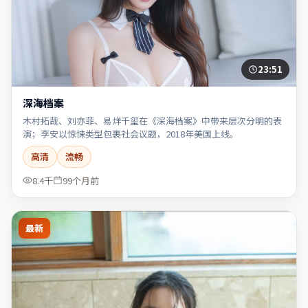
23:51
深海档案
木村拓哉、刘亦菲、易烊千玺在《深海档案》中带来层次分明的表
演；李安以惊悚类型包裹社会议题，2018年美国上线。
高清
流畅
8.4千
99个月前
最新