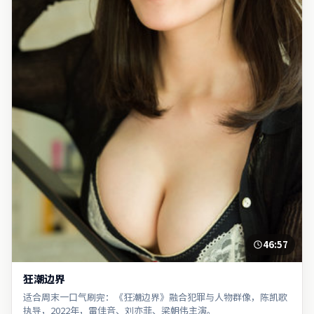
46:57
狂潮边界
适合周末一口气刷完：《狂潮边界》融合犯罪与人物群像，陈凯歌
执导，2022年，雷佳音、刘亦菲、梁朝伟主演。