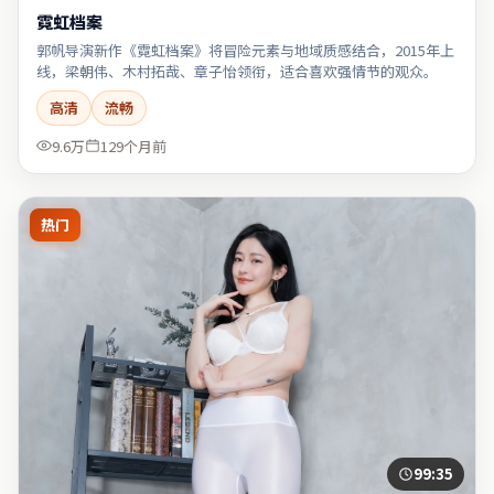
霓虹档案
郭帆导演新作《霓虹档案》将冒险元素与地域质感结合，2015年上
线，梁朝伟、木村拓哉、章子怡领衔，适合喜欢强情节的观众。
高清
流畅
9.6万
129个月前
热门
99:35