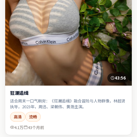
43:56
狂潮追缉
适合周末一口气刷完：《狂潮追缉》融合冒险与人物群像，林超贤
执导，2023年，周迅、梁朝伟、黄渤主演。
高清
流畅
4.1万
43个月前