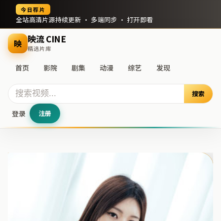
今日荐片
全站高清片源持续更新 · 多端同步 · 打开即看
映流 CINE
映
精选片库
首页
影院
剧集
动漫
综艺
发现
搜索
登录
注册