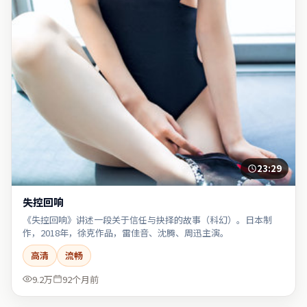
23:29
失控回响
《失控回响》讲述一段关于信任与抉择的故事（科幻）。日本制
作，2018年，徐克作品，雷佳音、沈腾、周迅主演。
高清
流畅
9.2万
92个月前