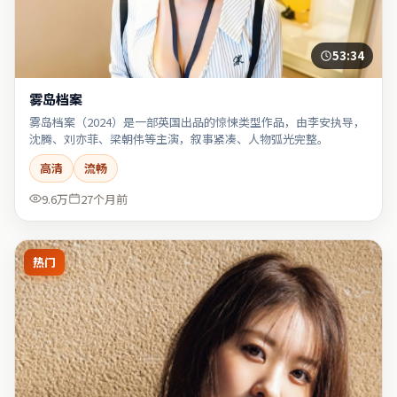
53:34
雾岛档案
雾岛档案（2024）是一部英国出品的惊悚类型作品，由李安执导，
沈腾、刘亦菲、梁朝伟等主演，叙事紧凑、人物弧光完整。
高清
流畅
9.6万
27个月前
热门