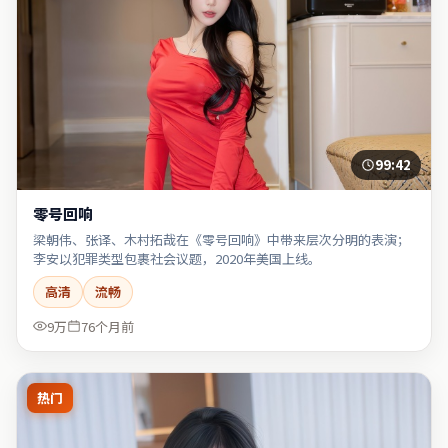
99:42
零号回响
梁朝伟、张译、木村拓哉在《零号回响》中带来层次分明的表演；
李安以犯罪类型包裹社会议题，2020年美国上线。
高清
流畅
9万
76个月前
热门