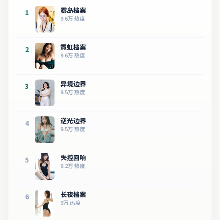
雾岛档案
1
9.6万
热度
霓虹档案
2
9.6万
热度
异境边界
3
9.5万
热度
逆光边界
4
9.5万
热度
失控回响
5
9.2万
热度
长夜档案
6
9万
热度