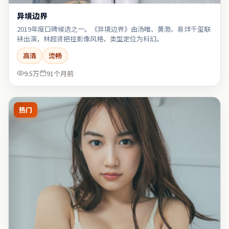
异境边界
2019年度口碑候选之一。《异境边界》由汤唯、黄渤、易烊千玺联
袂出演，林超贤把控影像风格，类型定位为科幻。
高清
流畅
9.5万
91个月前
热门