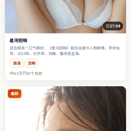
27:04
星河回响
适合周末一口气刷完：《星河回响》融合动漫与人物群像，李安执
导，2019年，刘亦菲、汤唯、雷佳音主演。
高清
流畅
6.5万
87个月前
最新