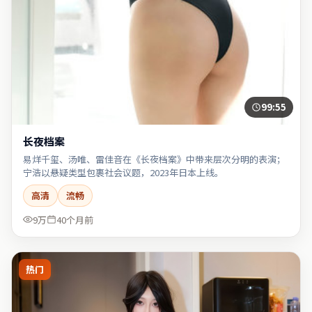
99:55
长夜档案
易烊千玺、汤唯、雷佳音在《长夜档案》中带来层次分明的表演；
宁浩以悬疑类型包裹社会议题，2023年日本上线。
高清
流畅
9万
40个月前
热门