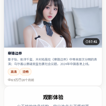
57:41
寒锋边界
章子怡、易烊千玺、木村拓哉在《寒锋边界》中带来层次分明的表
演；乌尔善以悬疑类型包裹社会议题，2024年中国香港上线。
高清
流畅
8.9万
20个月前
观影体验