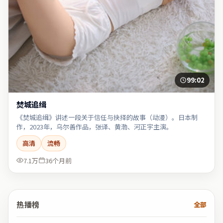
99:02
焚城追缉
《焚城追缉》讲述一段关于信任与抉择的故事（动漫）。日本制
作，2023年，乌尔善作品，张译、黄渤、河正宇主演。
高清
流畅
7.1万
36个月前
热播榜
全部