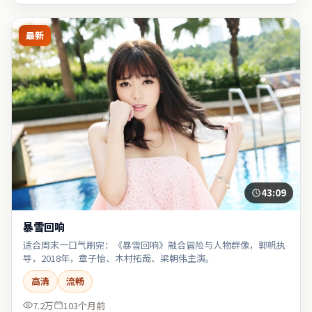
最新
43:09
暴雪回响
适合周末一口气刷完：《暴雪回响》融合冒险与人物群像，郭帆执
导，2018年，章子怡、木村拓哉、梁朝伟主演。
高清
流畅
7.2万
103个月前