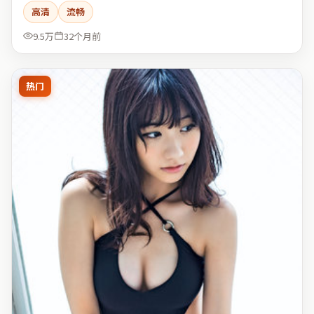
高清
流畅
9.5万
32个月前
热门