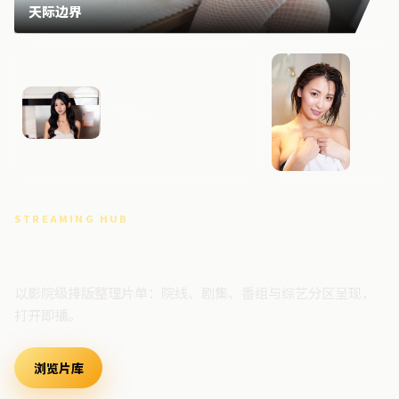
天际边界
深海边界
风暴档
STREAMING HUB
高清视频门户
以影院级排版整理片单：院线、剧集、番组与综艺分区呈现，
打开即播。
浏览片库
最新上架